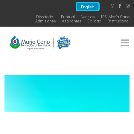
English
Directorio
+Puntual
Noticias
IPS María Cano
Admisiones
Aspirantes
Calidad
Institucional
Togg