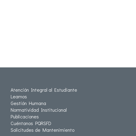
Atención Integral al Estudiante
Leamos
Gestión Humana
Normatividad Institucional
Publicaciones
Cuéntanos PQRSFD
Solicitudes de Mantenimiento