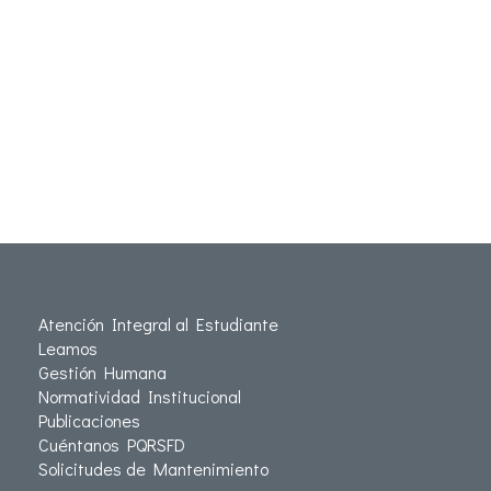
Atención Integral al Estudiante
Leamos
Gestión Humana
Normatividad Institucional
Publicaciones
Cuéntanos PQRSFD
Solicitudes de Mantenimiento