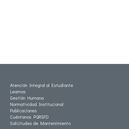
Atención Integral al Estudiante
Leamos
Gestión Humana
Normatividad Institucional
Publicaciones
Cuéntanos PQRSFD
Solicitudes de Mantenimiento