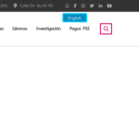
2266
Calle 56 No 41-90
English
ua
Idiomas
Investigación
Pagos PSE