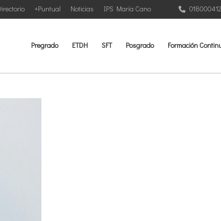
irectorio
+Puntual
Noticias
IPS María Cano
01800041
Pregrado
ETDH
SFT
Posgrado
Formación Contin