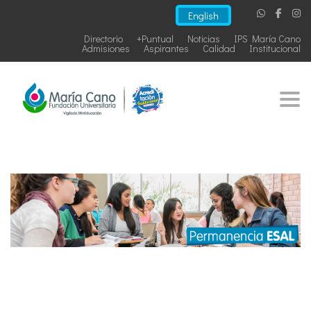
English
Directorio
+Puntual
Noticias
IPS María Cano
Admisiones
Aspirantes
Calidad
Institucional
Togg