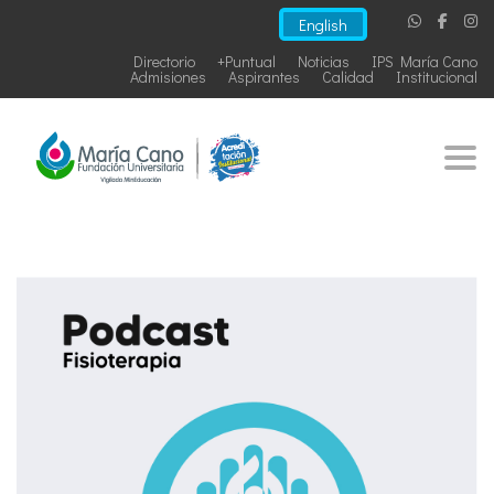
English
Directorio
+Puntual
Noticias
IPS María Cano
Admisiones
Aspirantes
Calidad
Institucional
Togg