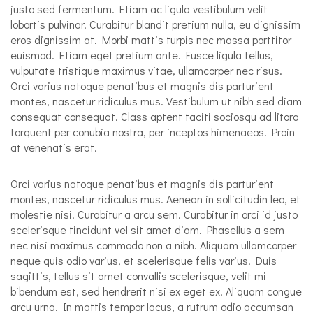
justo sed fermentum. Etiam ac ligula vestibulum velit
lobortis pulvinar. Curabitur blandit pretium nulla, eu dignissim
eros dignissim at. Morbi mattis turpis nec massa porttitor
euismod. Etiam eget pretium ante. Fusce ligula tellus,
vulputate tristique maximus vitae, ullamcorper nec risus.
Orci varius natoque penatibus et magnis dis parturient
montes, nascetur ridiculus mus. Vestibulum ut nibh sed diam
consequat consequat. Class aptent taciti sociosqu ad litora
torquent per conubia nostra, per inceptos himenaeos. Proin
at venenatis erat.
Orci varius natoque penatibus et magnis dis parturient
montes, nascetur ridiculus mus. Aenean in sollicitudin leo, et
molestie nisi. Curabitur a arcu sem. Curabitur in orci id justo
scelerisque tincidunt vel sit amet diam. Phasellus a sem
nec nisi maximus commodo non a nibh. Aliquam ullamcorper
neque quis odio varius, et scelerisque felis varius. Duis
sagittis, tellus sit amet convallis scelerisque, velit mi
bibendum est, sed hendrerit nisi ex eget ex. Aliquam congue
arcu urna. In mattis tempor lacus, a rutrum odio accumsan