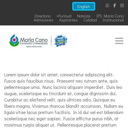
English
Directorio
+Puntual
Noticias
IPS María Cano
Admisiones
Aspirantes
Calidad
Institucional
Togg
Lorem ipsum dolor sit amet, consectetur adipiscing elit.
Fusce quis faucibus risus. Praesent nec rutrum ante, quis
pellentesque urna. Nunc lacinia aliquam imperdiet. Duis leo
augue, scelerisque eu tincidunt et, congue dignissim dui.
Curabitur ac eleifend velit, quis ultrices odio. Quisque eu
libero magna. Vivamus rhoncus blandit accumsan. Nullam eu
ligula vitae lacus pretium facilisis. In id dui vel est bibendum
scelerisque nec eget sapien. Fusce efficitur purus nibh, at
maximus turpis aliquet ut. Pellentesque placerat pretium