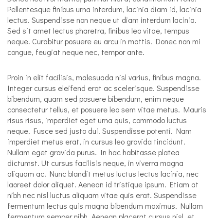
Pellentesque finibus urna interdum, lacinia diam id, lacinia
lectus. Suspendisse non neque ut diam interdum lacinia.
Sed sit amet lectus pharetra, finibus leo vitae, tempus
neque. Curabitur posuere eu arcu in mattis. Donec non mi
congue, feugiat neque nec, tempor ante.
Proin in elit facilisis, malesuada nisl varius, finibus magna.
Integer cursus eleifend erat ac scelerisque. Suspendisse
bibendum, quam sed posuere bibendum, enim neque
consectetur tellus, et posuere leo sem vitae metus. Mauris
risus risus, imperdiet eget urna quis, commodo luctus
neque. Fusce sed justo dui. Suspendisse potenti. Nam
imperdiet metus erat, in cursus leo gravida tincidunt.
Nullam eget gravida purus. In hac habitasse platea
dictumst. Ut cursus facilisis neque, in viverra magna
aliquam ac. Nunc blandit metus luctus lectus lacinia, nec
laoreet dolor aliquet. Aenean id tristique ipsum. Etiam at
nibh nec nisl luctus aliquam vitae quis erat. Suspendisse
fermentum lectus quis magna bibendum maximus. Nullam
fermentum semper nibh. Aenean placerat cursus nisl, et