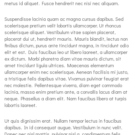
metus id aliquet. Fusce hendrerit nec nisi nec aliquam.
Suspendisse lacinia quam ac magna cursus dapibus. Sed
scelerisque pretium velit lobortis ullamcorper. Ut rhoncus
scelerisque aliquet. Vestibulum vitae sapien placerat,
placerat dui ut, hendrerit mauris. Mauris blandit, lectus non
finibus dictum, purus ante tincidunt magna, in tincidunt odio
elit et est. Duis faucibus leo ut libero laoreet, a ullamcorper
ex dictum. Morbi pharetra diam vitae mauris dictum, sit
amet tincidunt ligula ultrices. Maecenas elementum
ullamcorper enim nec scelerisque. Aenean facilisis mi justo,
a tristique felis dapibus vitae. Vivamus pulvinar feugiat erat
nec molestie. Pellentesque viverra, diam eget commodo
lacinia, massa enim pretium ante, a convallis lacus diam at
neque. Phasellus a diam elit. Nam faucibus libero at turpis
lobortis laoreet.
Ut quis dignissim erat. Nullam tempor lectus in faucibus
dapibus. In id consequat augue. Vestibulum in nunc velit.
Donec nec nisl mattis, pulvinar nisl a, condimentum felis.