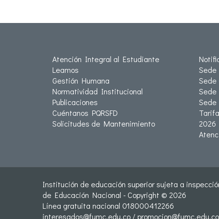
Atención Integral al Estudiante
Notif
Leamos
Sede 
Gestión Humana
Sede 
Normatividad Institucional
Sede 
Publicaciones
Sede
Cuéntanos PQRSFD
Tarif
Solicitudes de Mantenimiento
2026
Atenc
Institución de educación superior sujeta a inspección
de Educación Nacional - Copyright © 2026
Línea gratuita nacional 018000412266
interesados@fumc.edu.co
/
promocion@fumc.edu.co