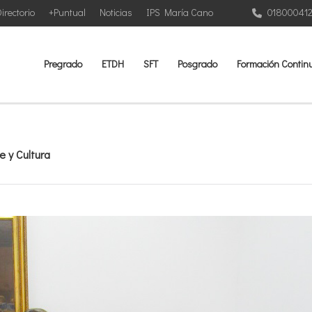
irectorio
+Puntual
Noticias
IPS María Cano
01800041
Pregrado
ETDH
SFT
Posgrado
Formación Contin
 y Cultura