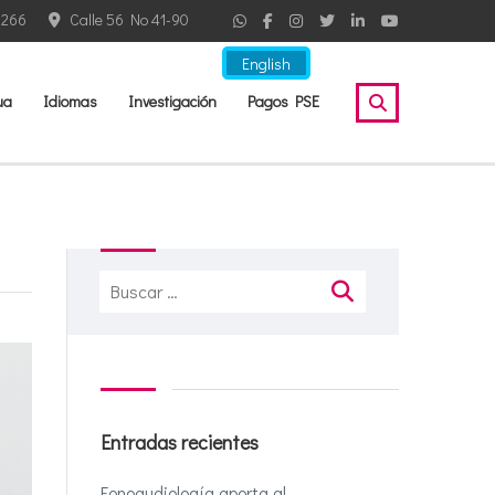
2266
Calle 56 No 41-90
English
ua
Idiomas
Investigación
Pagos PSE
Buscar:
Entradas recientes
Fonoaudiología aporta al