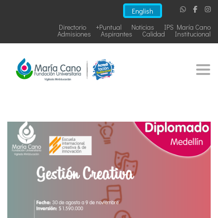
English
Directorio
+Puntual
Noticias
IPS María Cano
Admisiones
Aspirantes
Calidad
Institucional
Togg