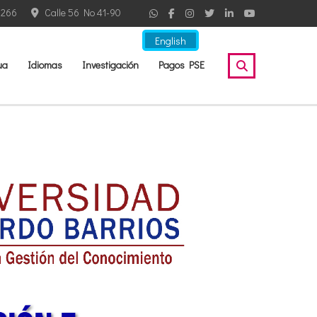
2266
Calle 56 No 41-90
English
ua
Idiomas
Investigación
Pagos PSE