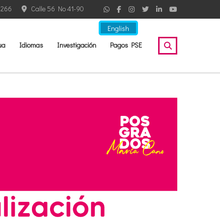
2266
Calle 56 No 41-90
English
ua
Idiomas
Investigación
Pagos PSE