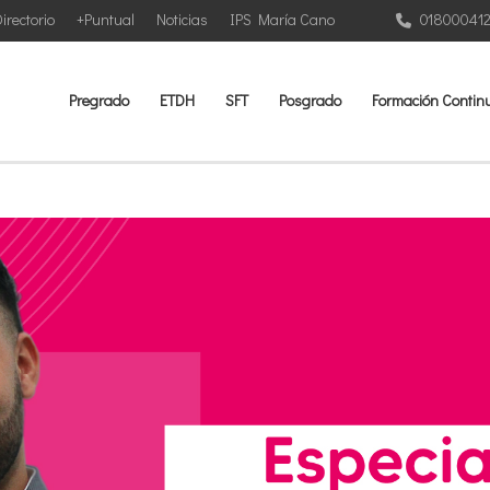
irectorio
+Puntual
Noticias
IPS María Cano
01800041
Pregrado
ETDH
SFT
Posgrado
Formación Contin