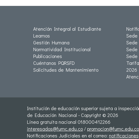
Atención Integral al Estudiante
Notif
Leamos
Sede 
Gestión Humana
Sede 
Normatividad Institucional
Sede 
Publicaciones
Sede
Cuéntanos PQRSFD
Tarif
Solicitudes de Mantenimiento
2026
Atenc
Institución de educación superior sujeta a inspección
de Educación Nacional - Copyright © 2026
Línea gratuita nacional 018000412266
interesados@fumc.edu.co
/
promocion@fumc.edu.co
Notificaciones Judiciales en el correo:
notificacione