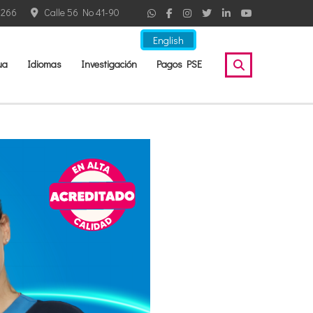
2266
Calle 56 No 41-90
English
ua
Idiomas
Investigación
Pagos PSE