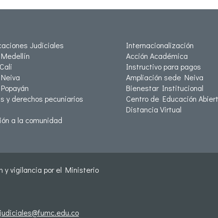
icaciones Judiciales
Internacionalización
Medellín
Acción Académica
Cali
Instructivo para pagos
Neiva
Ampliación sede Neiva
 Popayán
Bienestar Institucional
as y derechos pecuniarios
Centro de Educación Abiert
Distancia Virtual
ión a la comunidad
 y vigilancia por el Ministerio
sjudiciales@fumc.edu.co