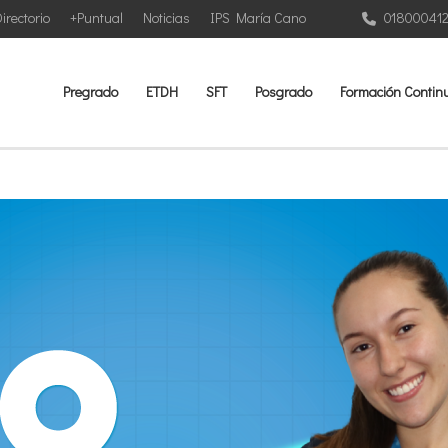
irectorio
+Puntual
Noticias
IPS María Cano
01800041
Pregrado
ETDH
SFT
Posgrado
Formación Contin