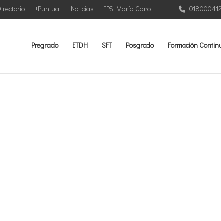
irectorio
+Puntual
Noticias
IPS María Cano
01800041
Pregrado
ETDH
SFT
Posgrado
Formación Contin