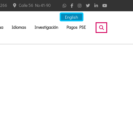
2266
Calle 56 No 41-90
English
ua
Idiomas
Investigación
Pagos PSE