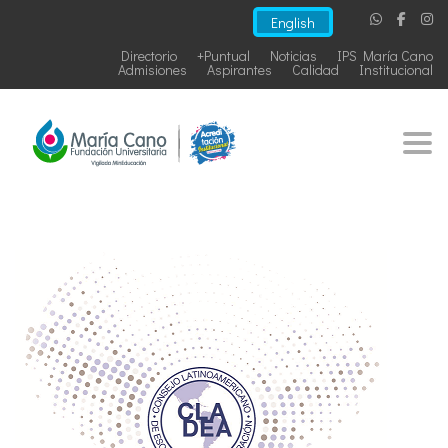
English
Directorio
+Puntual
Noticias
IPS María Cano
Admisiones
Aspirantes
Calidad
Institucional
Togg