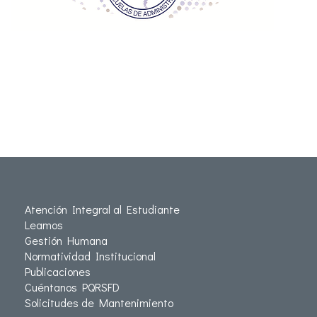
Atención Integral al Estudiante
Leamos
Gestión Humana
Normatividad Institucional
Publicaciones
Cuéntanos PQRSFD
Solicitudes de Mantenimiento