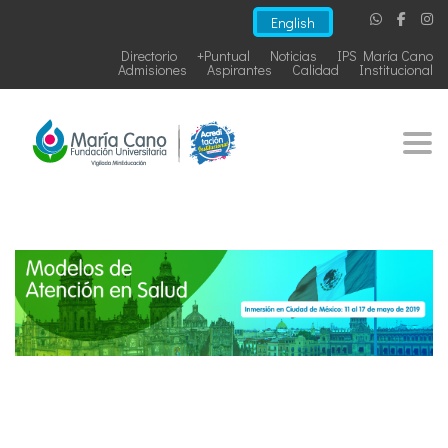
English
Directorio
+Puntual
Noticias
IPS María Cano
Admisiones
Aspirantes
Calidad
Institucional
Togg