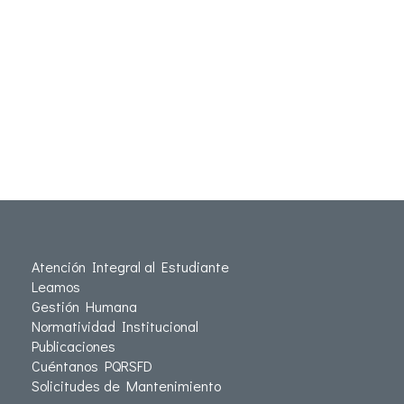
Atención Integral al Estudiante
Leamos
Gestión Humana
Normatividad Institucional
Publicaciones
Cuéntanos PQRSFD
Solicitudes de Mantenimiento