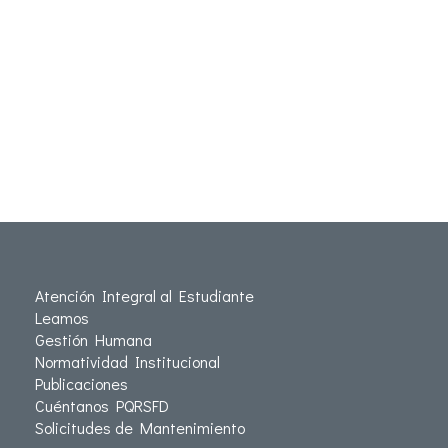
Atención Integral al Estudiante
Leamos
Gestión Humana
Normatividad Institucional
Publicaciones
Cuéntanos PQRSFD
Solicitudes de Mantenimiento