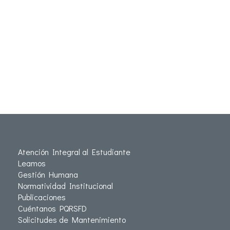
Atención Integral al Estudiante
Leamos
Gestión Humana
Normatividad Institucional
Publicaciones
Cuéntanos PQRSFD
Solicitudes de Mantenimiento