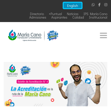
English
Directorio
+Puntual
Noticias
IPS María Cano
Admisiones
Aspirantes
Calidad
Institucional
Togg