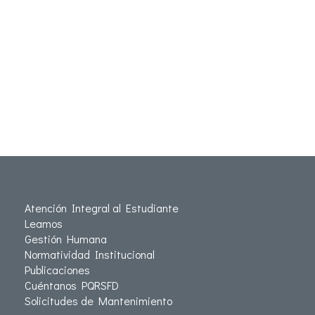
Atención Integral al Estudiante
Leamos
Gestión Humana
Normatividad Institucional
Publicaciones
Cuéntanos PQRSFD
Solicitudes de Mantenimiento