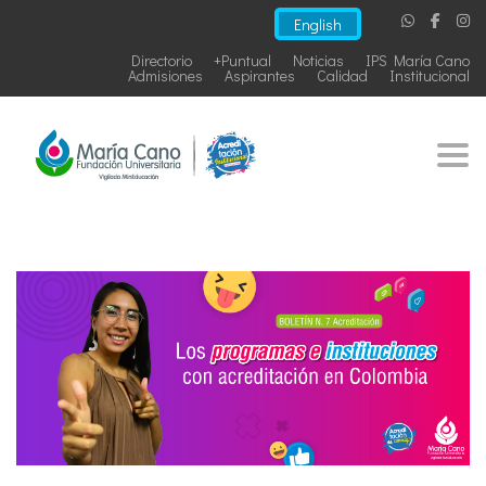
English
Directorio
+Puntual
Noticias
IPS María Cano
Admisiones
Aspirantes
Calidad
Institucional
Togg