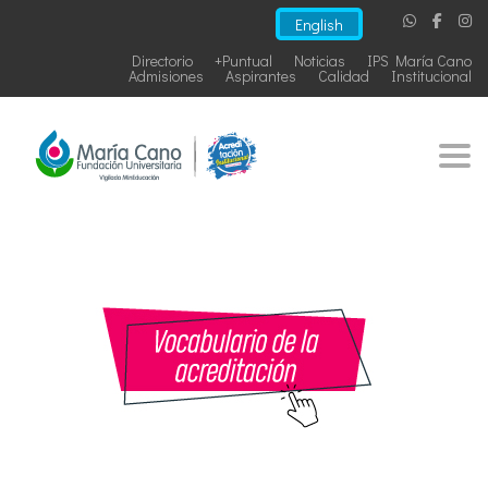
English
Directorio
+Puntual
Noticias
IPS María Cano
Admisiones
Aspirantes
Calidad
Institucional
Togg