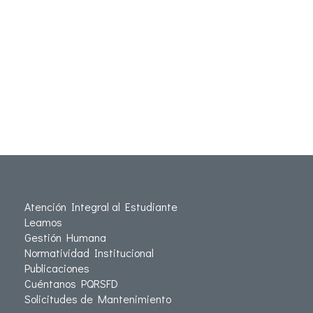
Atención Integral al Estudiante
Leamos
Gestión Humana
Normatividad Institucional
Publicaciones
Cuéntanos PQRSFD
Solicitudes de Mantenimiento