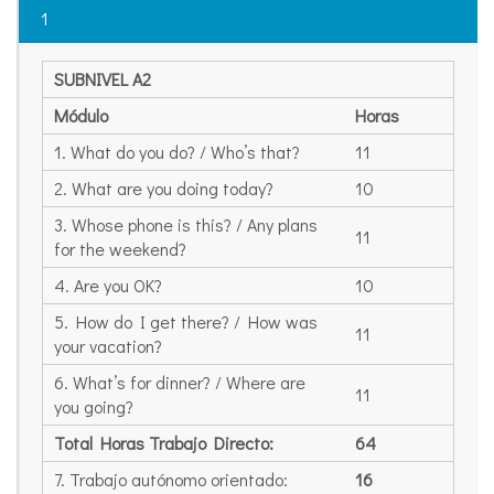
1
SUBNIVEL A2
Módulo
Horas
1. What do you do? / Who’s that?
11
2. What are you doing today?
10
3. Whose phone is this? / Any plans
11
for the weekend?
4. Are you OK?
10
5. How do I get there? / How was
11
your vacation?
6. What’s for dinner? / Where are
11
you going?
Total Horas Trabajo Directo:
64
7. Trabajo autónomo orientado:
16