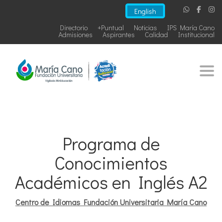
English
Directorio
+Puntual
Noticias
IPS María Cano
Admisiones
Aspirantes
Calidad
Institucional
Togg
Programa de
Conocimientos
Académicos en Inglés A2
Centro de Idiomas Fundación Universitaria María Cano