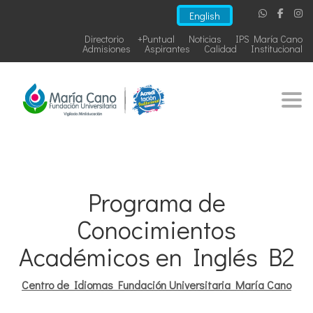
English
Directorio
+Puntual
Noticias
IPS María Cano
Admisiones
Aspirantes
Calidad
Institucional
Togg
Programa de
Conocimientos
Académicos en Inglés B2
Centro de Idiomas Fundación Universitaria María Cano