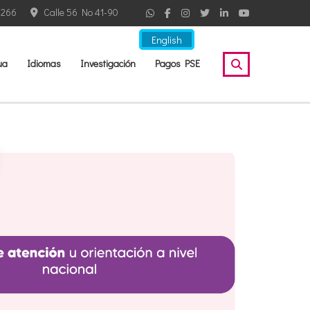
2266
Calle 56 No 41-90
English
ua
Idiomas
Investigación
Pagos PSE