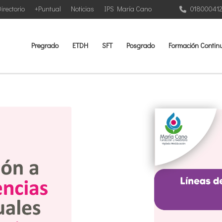
irectorio
+Puntual
Noticias
IPS María Cano
01800041
Pregrado
ETDH
SFT
Posgrado
Formación Contin