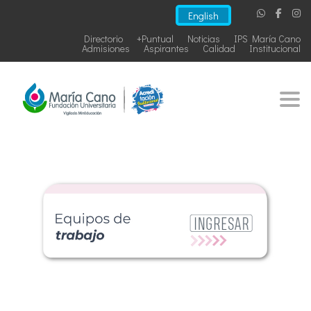
English
Directorio
+Puntual
Noticias
IPS María Cano
Admisiones
Aspirantes
Calidad
Institucional
Togg