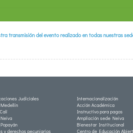
ra transmisión del evento realizado en todas nuestras sede
icaciones Judiciales
Internacionalización
Medellín
Acción Académica
Cali
Instructivo para pagos
Neiva
Ampliación sede Neiva
 Popayán
Bienestar Institucional
as y derechos pecuniarios
Centro de Educación Abiert