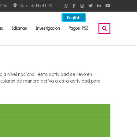
2266
Calle 56 No 41-90
English
ua
Idiomas
Investigación
Pagos PSE
 nivel nacional, esta actividad se llevó en
incularon de manera activa a esta actividad para