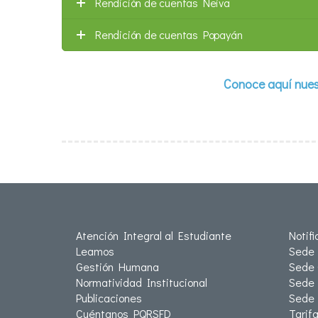
Rendición de cuentas Neiva
Rendición de cuentas Popayán
Conoce aquí nuest
Atención Integral al Estudiante
Notif
Leamos
Sede 
Gestión Humana
Sede 
Normatividad Institucional
Sede 
Publicaciones
Sede
Cuéntanos PQRSFD
Tarif