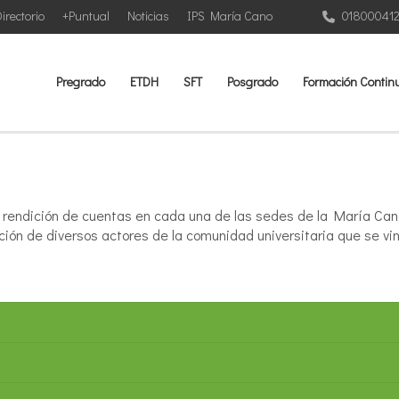
irectorio
+Puntual
Noticias
IPS María Cano
01800041
Pregrado
ETDH
SFT
Posgrado
Formación Contin
rendición de cuentas en cada una de las sedes de la María Cano a
ación de diversos actores de la comunidad universitaria que se v