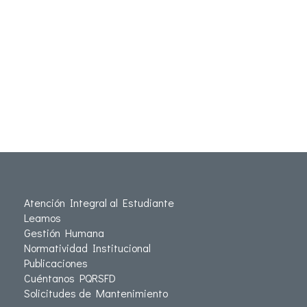
Atención Integral al Estudiante
Leamos
Gestión Humana
Normatividad Institucional
Publicaciones
Cuéntanos PQRSFD
Solicitudes de Mantenimiento