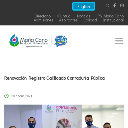
English
Directorio
+Puntual
Noticias
IPS María Cano
Admisiones
Aspirantes
Calidad
Institucional
Togg
Renovación Registro Calificado Contaduría Pública
20 enero, 2021