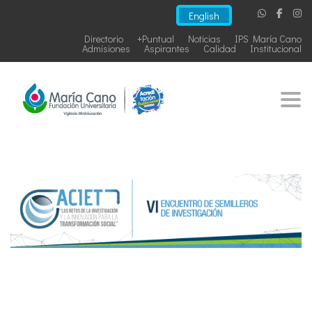
English
Directorio
+Puntual
Noticias
IPS María Cano
Admisiones
Aspirantes
Calidad
Institucional
Togg