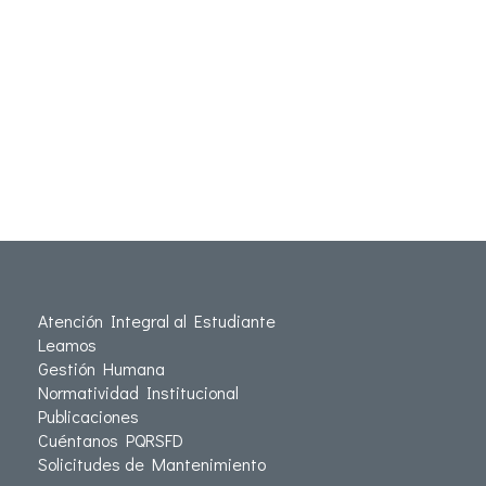
Atención Integral al Estudiante
Leamos
Gestión Humana
Normatividad Institucional
Publicaciones
Cuéntanos PQRSFD
Solicitudes de Mantenimiento