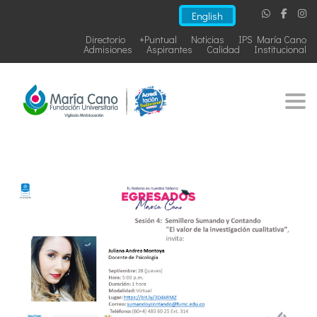
English
Directorio
+Puntual
Noticias
IPS María Cano
Admisiones
Aspirantes
Calidad
Institucional
Togg