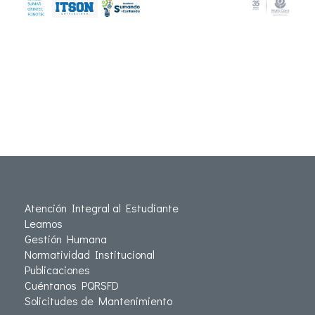
Atención Integral al Estudiante
Leamos
Gestión Humana
Normatividad Institucional
Publicaciones
Cuéntanos PQRSFD
Solicitudes de Mantenimiento