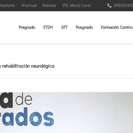
irectorio
+Puntual
Noticias
IPS María Cano
01800041
Pregrado
ETDH
SFT
Posgrado
Formación Contin
 rehabilitación neurológica