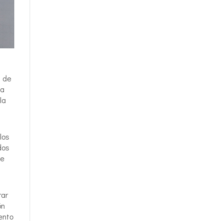
z de
 a
la
los
dos
ue
rar
ón
ento