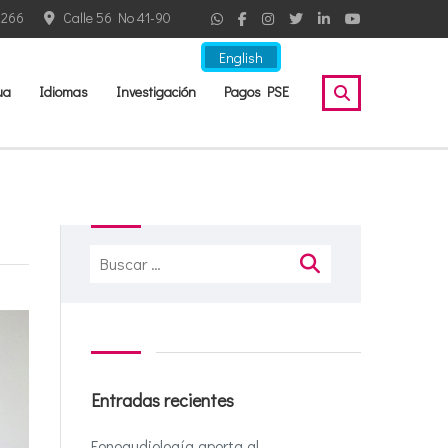
2266
Calle 56 No 41-90
English
ua
Idiomas
Investigación
Pagos PSE
Buscar:
Entradas recientes
Fonoaudiología aporta al