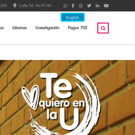
2266
Calle 56 No 41-90
English
ua
Idiomas
Investigación
Pagos PSE