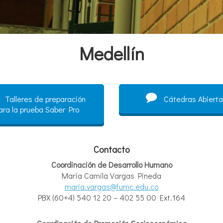
Medellín
Talleres de preparación
Cátedras Abierta
ara la prueba Saber Pro
Contacto
Coordinación
de
Desarrollo
Humano
María Camila Vargas Pineda
maria
.
vargas
@fumc.edu.co
PBX (60+4) 540 12 20 – 402 55 00 Ext.164