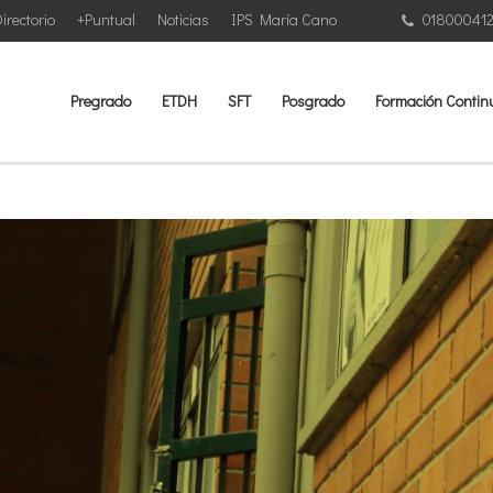
irectorio
+Puntual
Noticias
IPS María Cano
01800041
Pregrado
ETDH
SFT
Posgrado
Formación Contin