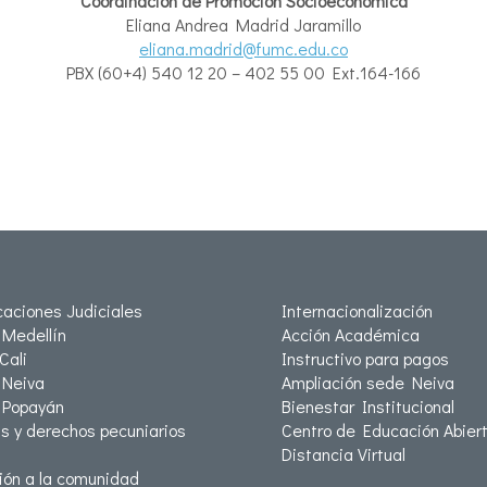
Coordinación
de
Promoción
Socioeconómica
Eliana Andrea Madrid Jaramillo
eliana.madrid@fumc.edu.co
PBX (60+4) 540 12 20 – 402 55 00 Ext.164-166
icaciones Judiciales
Internacionalización
Medellín
Acción Académica
Cali
Instructivo para pagos
Neiva
Ampliación sede Neiva
 Popayán
Bienestar Institucional
as y derechos pecuniarios
Centro de Educación Abiert
Distancia Virtual
ión a la comunidad