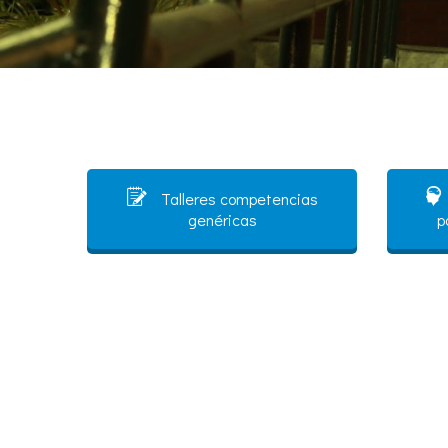
Talleres competencias
genéricas
p