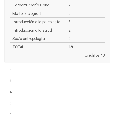
Cátedra María Cano
2
Morfofisiología I
3
Introducción a la psicología
3
Introducción a la salud
2
Socio antropología
2
TOTAL
18
Créditos 18
2
3
4
5