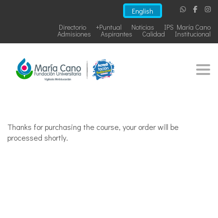
English
Directorio
+Puntual
Noticias
IPS María Cano
Admisiones
Aspirantes
Calidad
Institucional
Togg
Thanks for purchasing the course, your order will be
processed shortly.