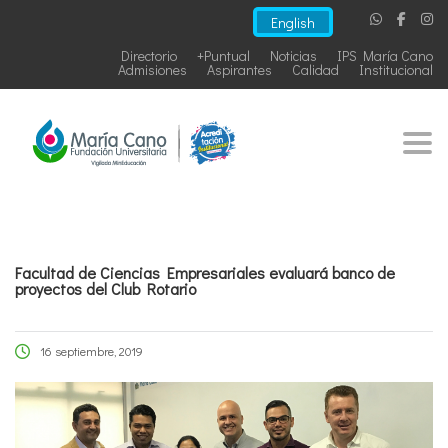
English
Directorio
+Puntual
Noticias
IPS María Cano
Admisiones
Aspirantes
Calidad
Institucional
Togg
Facultad de Ciencias Empresariales evaluará banco de
proyectos del Club Rotario
16 septiembre, 2019