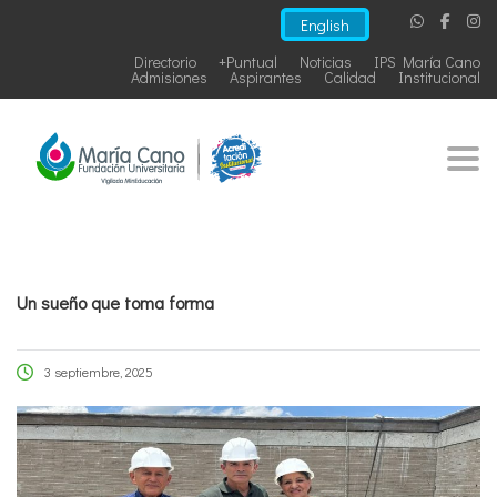
English
Directorio
+Puntual
Noticias
IPS María Cano
Admisiones
Aspirantes
Calidad
Institucional
Togg
Un sueño que toma forma
3 septiembre, 2025