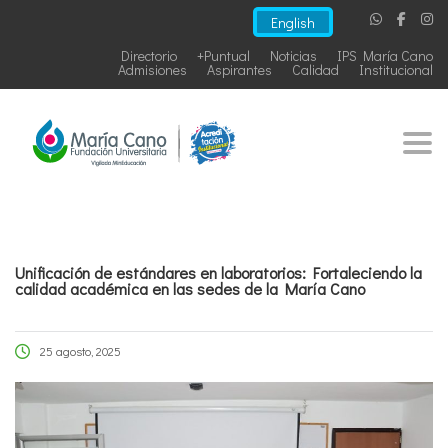
English
Directorio
+Puntual
Noticias
IPS María Cano
Admisiones
Aspirantes
Calidad
Institucional
Togg
Unificación de estándares en laboratorios: Fortaleciendo la
calidad académica en las sedes de la María Cano
25 agosto, 2025