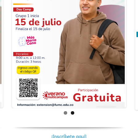
¡Inscríbete aquí!