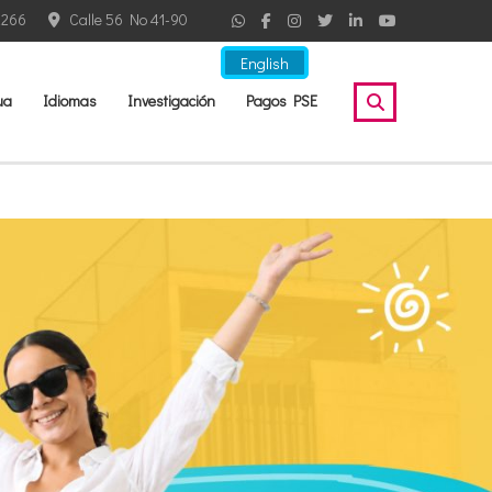
2266
Calle 56 No 41-90
English
ua
Idiomas
Investigación
Pagos PSE