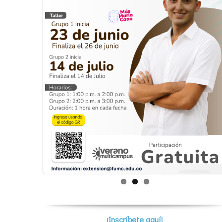
¡Inscríbete aquí!