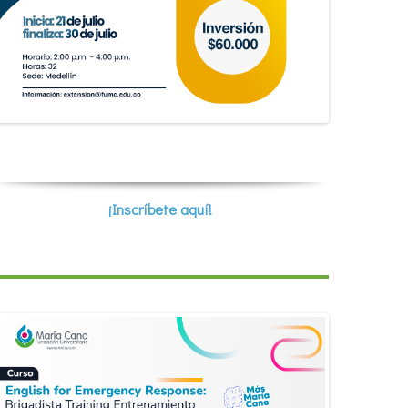
¡Inscríbete aquí!