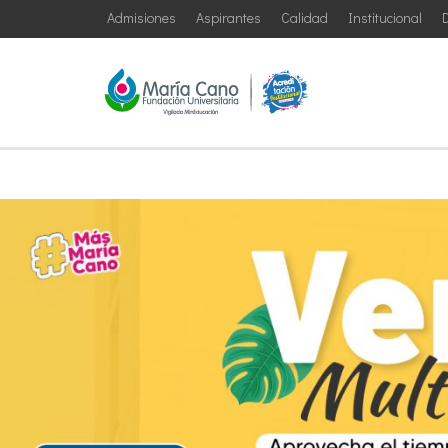
Admisiones
Aspirantes
Calidad
Institucional
D