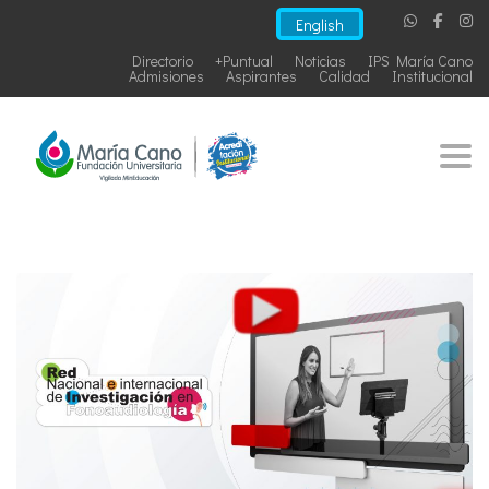
English
Directorio
+Puntual
Noticias
IPS María Cano
Admisiones
Aspirantes
Calidad
Institucional
Togg