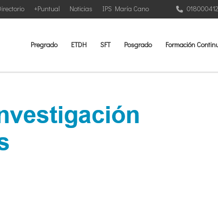
irectorio
+Puntual
Noticias
IPS María Cano
01800041
Pregrado
ETDH
SFT
Posgrado
Formación Contin