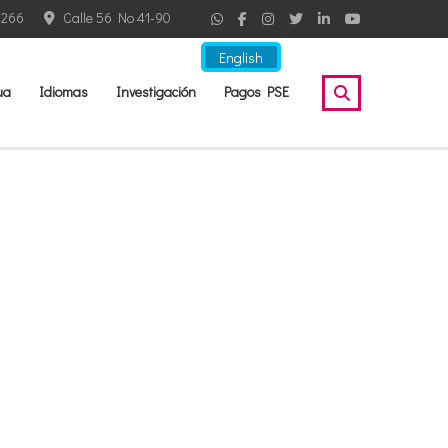
2266
Calle 56 No 41-90
English
ua
Idiomas
Investigación
Pagos PSE