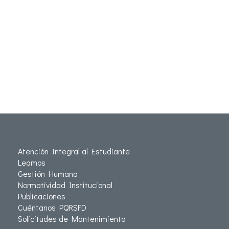
Atención Integral al Estudiante
Leamos
Gestión Humana
Normatividad Institucional
Publicaciones
Cuéntanos PQRSFD
Solicitudes de Mantenimiento