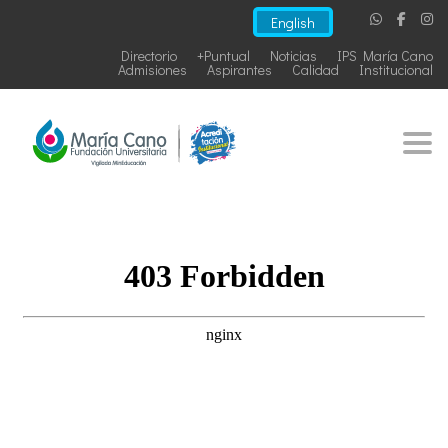
English
Directorio
+Puntual
Noticias
IPS María Cano
Admisiones
Aspirantes
Calidad
Institucional
Togg