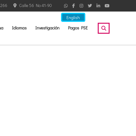
2266
Calle 56 No 41-90
English
ua
Idiomas
Investigación
Pagos PSE