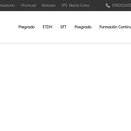
irectorio
+Puntual
Noticias
IPS María Cano
01800041
Pregrado
ETDH
SFT
Posgrado
Formación Contin