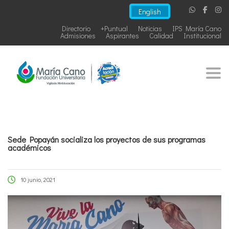
English
Directorio
+Puntual
Noticias
IPS María Cano
Admisiones
Aspirantes
Calidad
Institucional
Togg
Sede Popayán socializa los proyectos de sus programas
académicos
10 junio, 2021