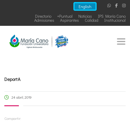
English
Directorio
+Puntual
Noticias
IPS María Cano
Admisiones
Aspirantes
Calidad
Institucional
Togg
DeportA
24 abril, 2019
Compartir: