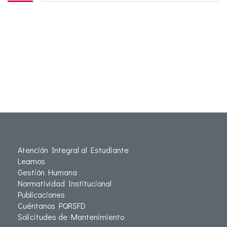
Atención Integral al Estudiante
Leamos
Gestión Humana
Normatividad Institucional
Publicaciones
Cuéntanos PQRSFD
Solicitudes de Mantenimiento