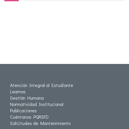
Atención Integral al Estudiante
Leamos
Gestión Humana
Normatividad Institucional
Publicaciones
Cuéntanos PQRSFD
Solicitudes de Mantenimiento