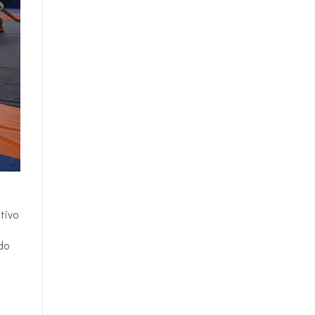
tivo
do