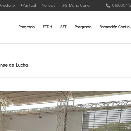
irectorio
+Puntual
Noticias
IPS María Cano
01800041
Pregrado
ETDH
SFT
Posgrado
Formación Contin
ense de Lucha