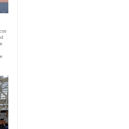
icas
ad
de
de