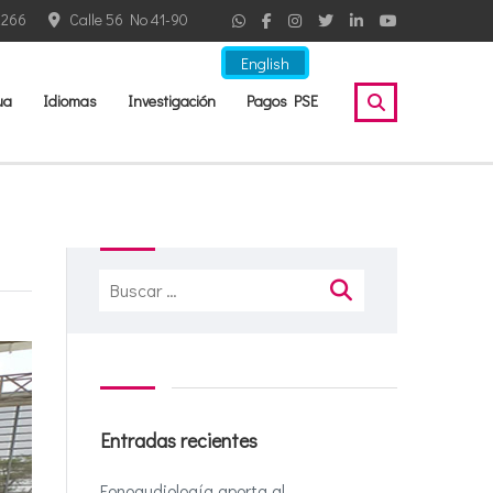
2266
Calle 56 No 41-90
English
ua
Idiomas
Investigación
Pagos PSE
Buscar:
Entradas recientes
Fonoaudiología aporta al