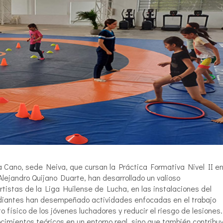
 Cano, sede Neiva, que cursan la Práctica Formativa Nivel II en
Alejandro Quijano Duarte, han desarrollado un valioso
istas de la Liga Huilense de Lucha, en las instalaciones del
tudiantes han desempeñado actividades enfocadas en el trabajo
o físico de los jóvenes luchadores y reducir el riesgo de lesiones.
ocimientos teóricos en un entorno real, sino que también contribuy