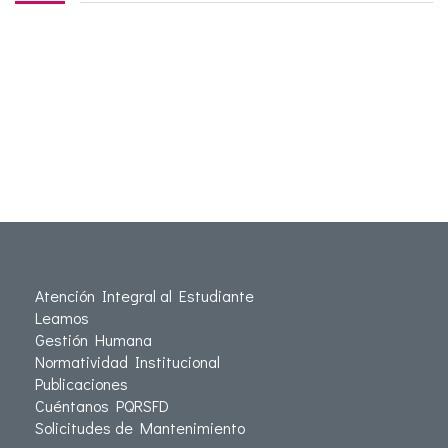
Atención Integral al Estudiante
Leamos
Gestión Humana
Normatividad Institucional
Publicaciones
Cuéntanos PQRSFD
Solicitudes de Mantenimiento