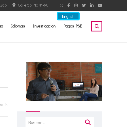
2266
Calle 56 No 41-90
English
ua
Idiomas
Investigación
Pagos PSE
rtir:
Buscar: