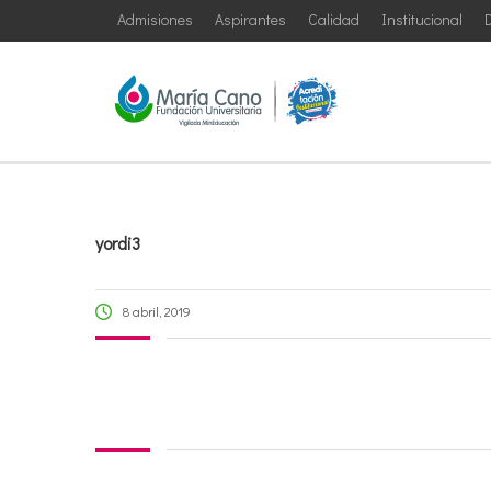
Admisiones
Aspirantes
Calidad
Institucional
D
yordi3
8 abril, 2019