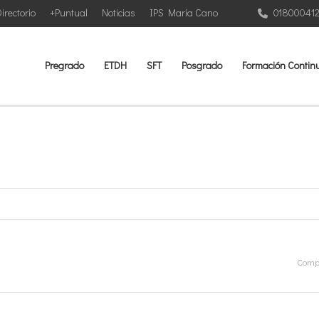
irectorio
+Puntual
Noticias
IPS María Cano
01800041
Pregrado
ETDH
SFT
Posgrado
Formación Contin
Compa