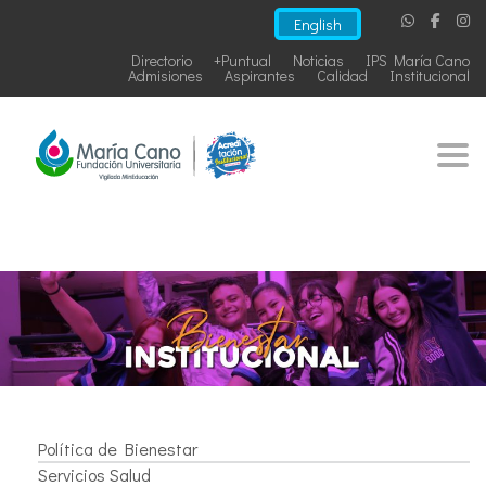
English
Directorio
+Puntual
Noticias
IPS María Cano
Admisiones
Aspirantes
Calidad
Institucional
Togg
Política de Bienestar
Servicios Salud