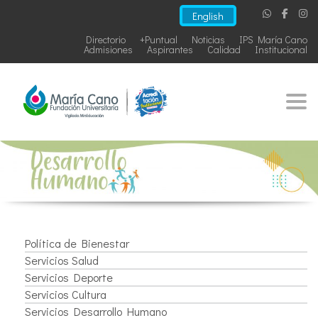
English
Directorio
+Puntual
Noticias
IPS María Cano
Admisiones
Aspirantes
Calidad
Institucional
Togg
Política de Bienestar
Servicios Salud
Servicios Deporte
Servicios Cultura
Servicios Desarrollo Humano