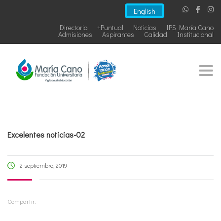
English
Directorio
+Puntual
Noticias
IPS María Cano
Admisiones
Aspirantes
Calidad
Institucional
Togg
Excelentes noticias-02
2 septiembre, 2019
Compartir: