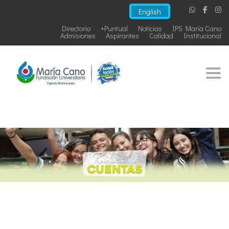
English
Directorio
+Puntual
Noticias
IPS María Cano
Admisiones
Aspirantes
Calidad
Institucional
Togg